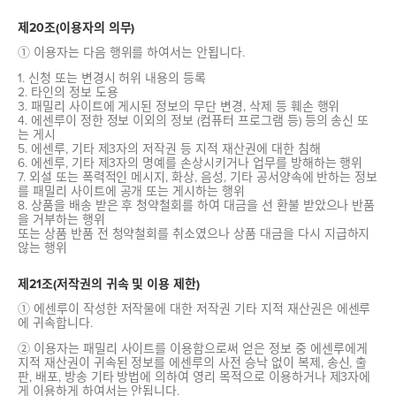
제20조(이용자의 의무)
① 이용자는 다음 행위를 하여서는 안됩니다.
1. 신청 또는 변경시 허위 내용의 등록
2. 타인의 정보 도용
3. 패밀리 사이트에 게시된 정보의 무단 변경, 삭제 등 훼손 행위
4. 에센루이 정한 정보 이외의 정보 (컴퓨터 프로그램 등) 등의 송신 또
는 게시
5. 에센루, 기타 제3자의 저작권 등 지적 재산권에 대한 침해
6. 에센루, 기타 제3자의 명예를 손상시키거나 업무를 방해하는 행위
7. 외설 또는 폭력적인 메시지, 화상, 음성, 기타 공서양속에 반하는 정보
를 패밀리 사이트에 공개 또는 게시하는 행위
8. 상품을 배송 받은 후 청약철회를 하여 대금을 선 환불 받았으나 반품
을 거부하는 행위
또는 상품 반품 전 청약철회를 취소였으나 상품 대금을 다시 지급하지
않는 행위
제21조(저작권의 귀속 및 이용 제한)
① 에센루이 작성한 저작물에 대한 저작권 기타 지적 재산권은 에센루
에 귀속합니다.
② 이용자는 패밀리 사이트를 이용함으로써 얻은 정보 중 에센루에게
지적 재산권이 귀속된 정보를 에센루의 사전 승낙 없이 복제, 송신, 출
판, 배포, 방송 기타 방법에 의하여 영리 목적으로 이용하거나 제3자에
게 이용하게 하여서는 안됩니다.