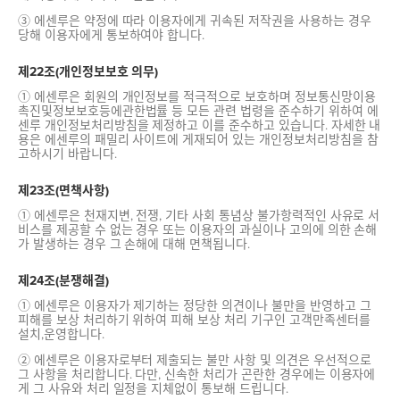
③ 에센루은 약정에 따라 이용자에게 귀속된 저작권을 사용하는 경우
당해 이용자에게 통보하여야 합니다.
제22조(개인정보보호 의무)
① 에센루은 회원의 개인정보를 적극적으로 보호하며 정보통신망이용
촉진및정보보호등에관한법률 등 모든 관련 법령을 준수하기 위하여 에
센루 개인정보처리방침을 제정하고 이를 준수하고 있습니다. 자세한 내
용은 에센루의 패밀리 사이트에 게재되어 있는 개인정보처리방침을 참
고하시기 바랍니다.
제23조(면책사항)
① 에센루은 천재지변, 전쟁, 기타 사회 통념상 불가항력적인 사유로 서
비스를 제공할 수 없는 경우 또는 이용자의 과실이나 고의에 의한 손해
가 발생하는 경우 그 손해에 대해 면책됩니다.
제24조(분쟁해결)
① 에센루은 이용자가 제기하는 정당한 의견이나 불만을 반영하고 그
피해를 보상 처리하기 위하여 피해 보상 처리 기구인 고객만족센터를
설치,운영합니다.
② 에센루은 이용자로부터 제출되는 불만 사항 및 의견은 우선적으로
그 사항을 처리합니다. 다만, 신속한 처리가 곤란한 경우에는 이용자에
게 그 사유와 처리 일정을 지체없이 통보해 드립니다.