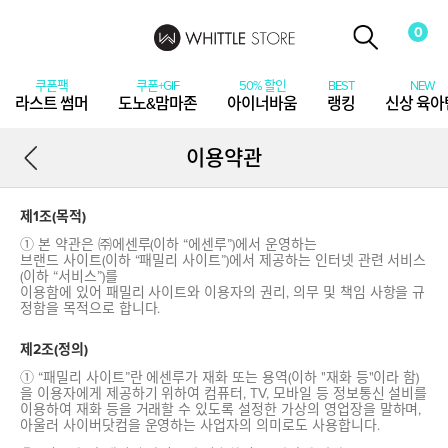
0
라스트 썸머
도노&맘마존
아이너바움
랭킹
신상 육아
이용약관
제1조(목적)
① 본 약관은 ㈜에센루(이하 “에센루”)에서 운영하는
브랜드 사이트(이하 “패밀리 사이트”)에서 제공하는 인터넷 관련 서비스
(이하 “서비스”)를
이용함에 있어 패밀리 사이트와 이용자의 권리, 의무 및 책임 사항을 규
정함을 목적으로 합니다.
제2조(정의)
① “패밀리 사이트”란 에센루가 재화 또는 용역(이하 "재화 등"이라 함)
을 이용자에게 제공하기 위하여 컴퓨터, TV, 모바일 등 정보통신 설비를
이용하여 재화 등을 거래할 수 있도록 설정한 가상의 영업장을 말하며,
아울러 사이버닷컴을 운영하는 사업자의 의미로도 사용합니다.