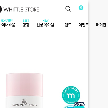
0
아이너바움
랭킹
신상 육아템
브랜드
이벤트
매거진