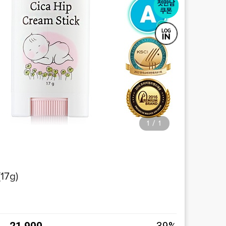
1
1
/
7g)