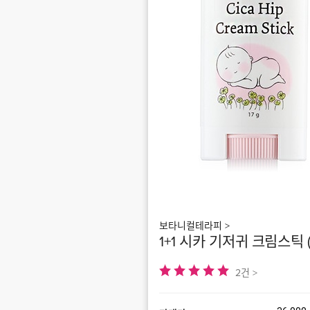
보타니컬테라피 >
1+1 시카 기저귀 크림스틱 (1
2건 >