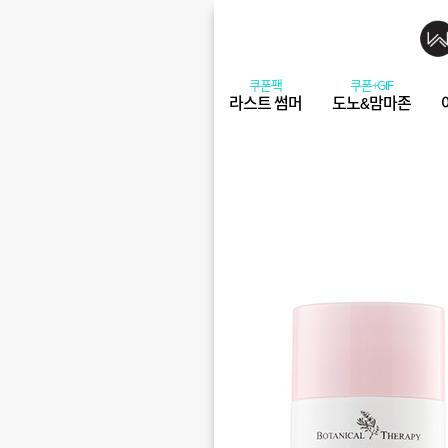
라스트 썸머
도노&맘마존